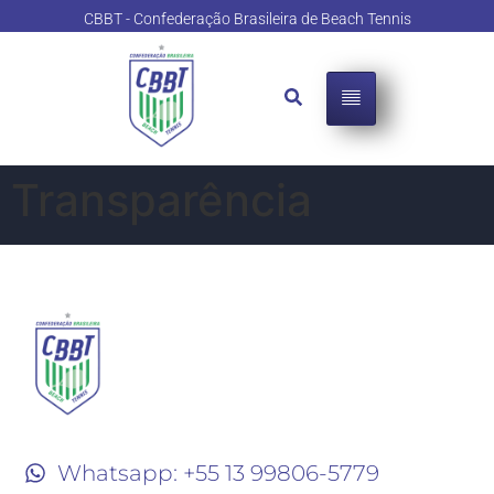
o
CBBT - Confederação Brasileira de Beach Tennis
conteúdo
Transparência
CONTATO
Whatsapp: +55 13 99806-5779