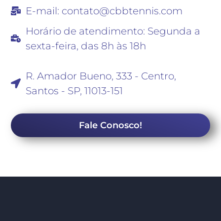
E-mail: contato@cbbtennis.com
Horário de atendimento: Segunda a
sexta-feira, das 8h às 18h
ENDEREÇO
R. Amador Bueno, 333 - Centro,
Santos - SP, 11013-151
SUPORTE
Fale Conosco!