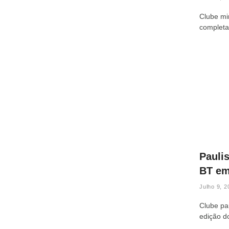
Clube mi
completa
Pauli
BT em
Julho 9, 2
Clube pa
edição do