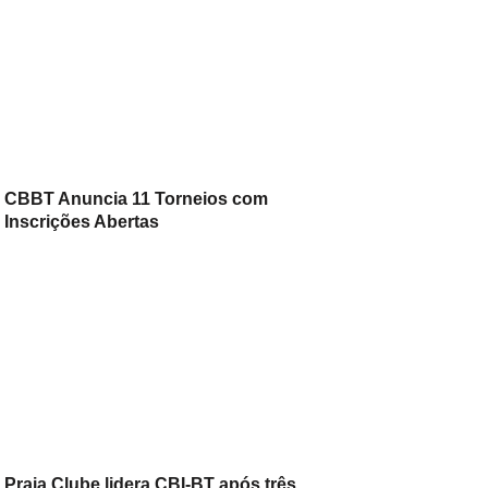
CBBT Anuncia 11 Torneios com
Inscrições Abertas
Praia Clube lidera CBI-BT após três